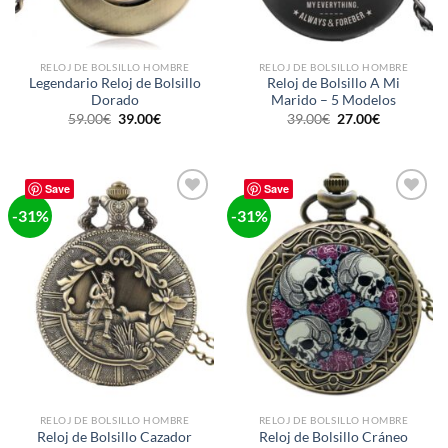
RELOJ DE BOLSILLO HOMBRE
RELOJ DE BOLSILLO HOMBRE
Legendario Reloj de Bolsillo
Reloj de Bolsillo A Mi
Dorado
Marido – 5 Modelos
El
El
El
El
59.00
€
39.00
€
39.00
€
27.00
€
precio
precio
precio
precio
original
actual
original
actual
era:
es:
era:
es:
59.00€.
39.00€.
39.00€.
27.00€.
Save
Save
-31%
-31%
Ajouter
Ajouter
à la liste
à la liste
de
de
souhaits
souhaits
RELOJ DE BOLSILLO HOMBRE
RELOJ DE BOLSILLO HOMBRE
Reloj de Bolsillo Cráneo
Reloj de Bolsillo Cazador