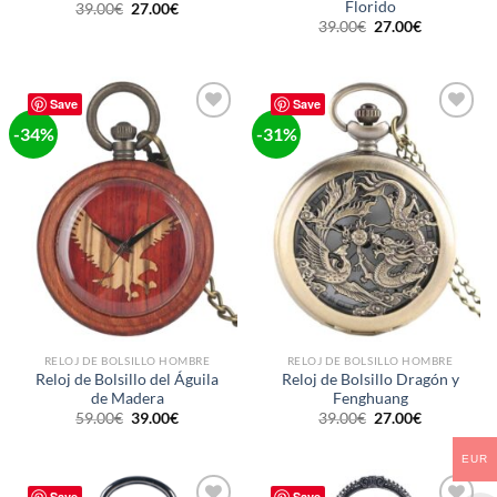
Florido
El
El
39.00
€
27.00
€
precio
precio
El
El
39.00
€
27.00
€
original
actual
precio
precio
era:
es:
original
actual
39.00€.
27.00€.
era:
es:
39.00€.
27.00€.
Save
Save
-34%
-31%
Ajouter
Ajouter
à la liste
à la liste
de
de
souhaits
souhaits
RELOJ DE BOLSILLO HOMBRE
RELOJ DE BOLSILLO HOMBRE
Reloj de Bolsillo del Águila
Reloj de Bolsillo Dragón y
de Madera
Fenghuang
El
El
El
El
59.00
€
39.00
€
39.00
€
27.00
€
precio
precio
precio
precio
original
actual
original
actual
era:
es:
era:
es:
EUR
59.00€.
39.00€.
39.00€.
27.00€.
Save
Save